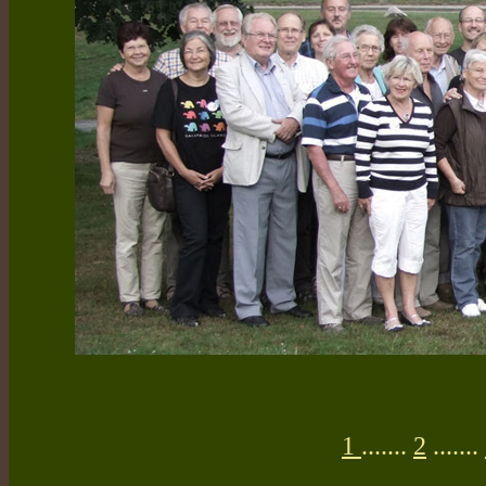
1
.......
2
.......