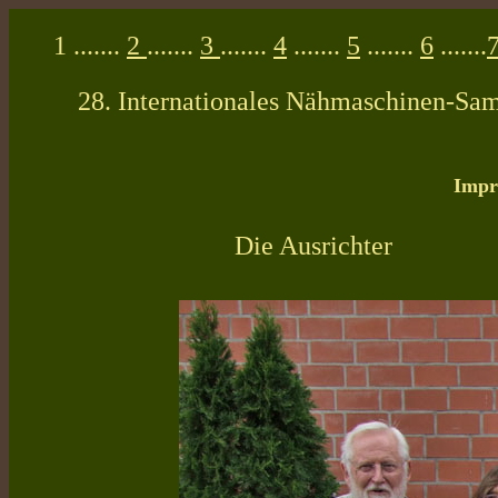
1 .......
2
.......
3
.......
4
.......
5
.......
6
.......
28. Internationales Nähmaschinen-Sam
Impr
Die Ausrichter